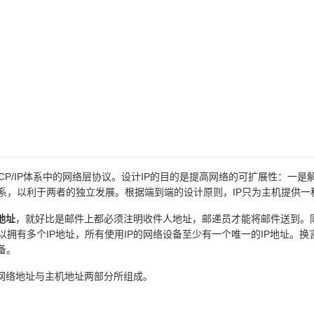
的缩写，是TCP/IP体系中的网络层协议。设计IP的目的是提高网络的可扩展
系，以利于两者的独立发展。根据端到端的设计原则，IP只为主机提供一
P地址
，就好比是邮件上都必须注明收件人地址，邮递员才能将邮件送到。同
拥有多个IP地址，所有使用IP的网络设备至少有一个唯一的IP地址。换
备。
由网络地址与主机地址两部分所组成。